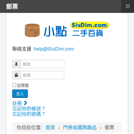
≡
郵票
聯絡支援
help@SiuDim.com
帳號
密碼
記得我
登入
註冊
忘記你的帳號？
忘記你的密碼？
你目前位置:
首頁
門券收藏興趣品
郵票